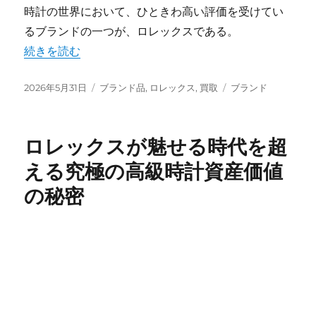
時計の世界において、ひときわ高い評価を受けてい
るブランドの一つが、ロレックスである。
“ロレックスが秘める驚異の資産価値とその魅力の全貌” 
続きを読む
投
カ
タ
2026年5月31日
ブランド品
,
ロレックス
,
買取
ブランド
稿
テ
グ
日:
ゴ
リ
ロレックスが魅せる時代を超
ー
える究極の高級時計資産価値
の秘密