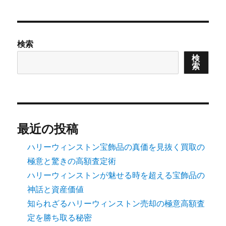
稿
ペー
ジ
の
検索
ペ
検
索
ー
ジ
送
最近の投稿
ハリーウィンストン宝飾品の真価を見抜く買取の
り
極意と驚きの高額査定術
ハリーウィンストンが魅せる時を超える宝飾品の
神話と資産価値
知られざるハリーウィンストン売却の極意高額査
定を勝ち取る秘密