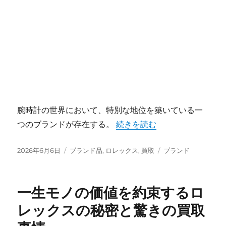
腕時計の世界において、特別な地位を築いている一
“ロレックスが魅せる時を超え
つのブランドが存在する。
続きを読む
投
カ
タ
2026年6月6日
ブランド品
,
ロレックス
,
買取
ブランド
稿
テ
グ
日:
ゴ
リ
一生モノの価値を約束するロ
ー
レックスの秘密と驚きの買取