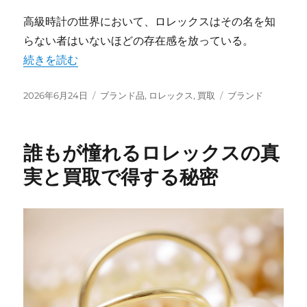
高級時計の世界において、ロレックスはその名を知
らない者はいないほどの存在感を放っている。
“知られざるロレックスの真価と驚異の資産価値に迫る” 
続きを読む
投
カ
タ
2026年6月24日
ブランド品
,
ロレックス
,
買取
ブランド
稿
テ
グ
日:
ゴ
リ
誰もが憧れるロレックスの真
ー
実と買取で得する秘密