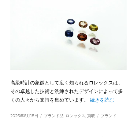
高級時計の象徴として広く知られるロレックスは、
その卓越した技術と洗練されたデザインによって多
“ロレックスが秘める
くの人々から支持を集めています。
続きを読む
投
カ
タ
2026年6月18日
ブランド品
,
ロレックス
,
買取
ブランド
稿
テ
グ
日:
ゴ
リ