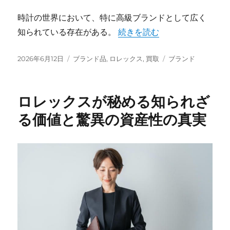
時計の世界において、特に高級ブランドとして広く
“ロレックスが魅せる永遠の価
知られている存在がある。
続きを読む
投
カ
タ
2026年6月12日
ブランド品
,
ロレックス
,
買取
ブランド
稿
テ
グ
日:
ゴ
リ
ロレックスが秘める知られざ
ー
る価値と驚異の資産性の真実