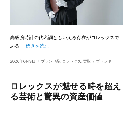
高級腕時計の代名詞ともいえる存在がロレックスで
“ロレックスが秘める知られざる価値と驚異の資産
ある。
続きを読む
投
カ
タ
2026年6月9日
ブランド品
,
ロレックス
,
買取
ブランド
稿
テ
グ
日:
ゴ
リ
ロレックスが魅せる時を超え
ー
る芸術と驚異の資産価値