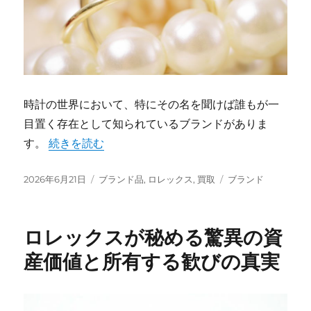
時計の世界において、特にその名を聞けば誰もが一
目置く存在として知られているブランドがありま
“誰もが憧れるロレックスの真実と買取で得する秘密”
す。
続きを読む
投
カ
タ
2026年6月21日
ブランド品
,
ロレックス
,
買取
ブランド
稿
テ
グ
日:
ゴ
リ
ロレックスが秘める驚異の資
ー
産価値と所有する歓びの真実