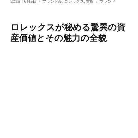
投
カ
タ
2026年6月3日
ブランド品
,
ロレックス
,
買取
ブランド
稿
テ
グ
日:
ゴ
リ
ロレックスが秘める驚異の資
ー
産価値とその魅力の全貌