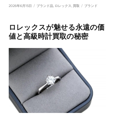
投
カ
タ
2026年6月15日
ブランド品
,
ロレックス
,
買取
ブランド
稿
テ
グ
日:
ゴ
リ
ロレックスが魅せる永遠の価
ー
値と高級時計買取の秘密