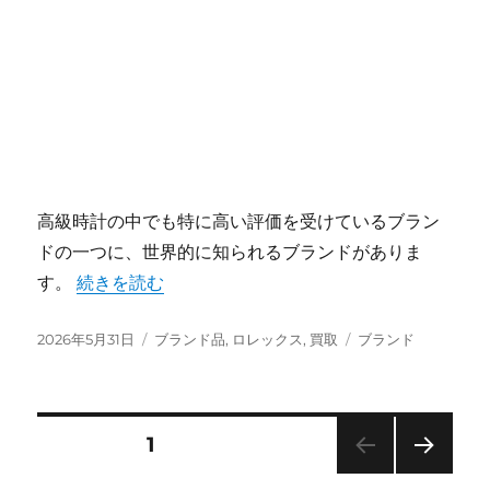
高級時計の中でも特に高い評価を受けているブラン
ドの一つに、世界的に知られるブランドがありま
“ロレックスが魅せる時代を超える究極の高級時計資
す。
続きを読む
投
カ
タ
2026年5月31日
ブランド品
,
ロレックス
,
買取
ブランド
稿
テ
グ
日:
ゴ
リ
ー
投
固定ページ
1
次の